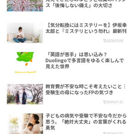
ス「後悔しない備え」の大切さ
【気分転換にはミステリーを】伊坂幸
太郎と『ミステリという勿れ』最新刊
2026.03.06
「英語が苦手」は思い込み？
Duolingoで多言語をゆるく楽しんで
見えた世界
教育費が不安な時こそ考えたいこと｜
受験生の母になったFPの気づき
2026.07.31
子どもの病気や受験で不安な今だから
思う。「絶対大丈夫」の言葉がくれる
勇気
2026.07.02