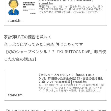
stand.fm
FP歴17年。 気づけば、ママ歴も14年になりました。 日々
の家計管理や教育費など、 暮らしにまつわるお金の話を、
ママ×主婦×FP目線でお話ししています。 FPですが、 面
倒くさがりで飽きっぽく お金の話は普通にむずかしいと感
じます笑 将来のお金がなんとなく不安な人、 ちゃんと考え
stand.fm
なきゃと思うほど疲れてしまう人...
家計簿LIVEの練習を兼ねて
久しぶりにやってみたLIVE配信はこちらです
【幻のシャープペンシル！？『KURUTOGA DIVE』昨日使
ったお金の話163】
幻のシャープペンシル！？『KURUTOGA
DIVE』昨日使ったお金の話163 - お金の話は難し
い😂 ママFPの本音雑談 | stand.fm
久しぶりのLIVEでした♪ご参加くださった皆様に感謝！ ①
幻のシャープペンシル！？KURUTOGA DIVE（クルトガダ
イブ）買いました！転売ヤー問題、本当に必要な人にコ
ト、モノが届く仕組みが欲しい😭 ②『負ける人は無駄な練
stand.fm
習をする』水谷隼さん著、卓球王国、ミステリという勿れ
14巻からも思うこと 努力って報...