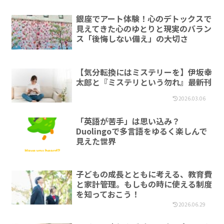
銀座でアート体験！心のデトックスで
見えてきた心のゆとりと現実のバラン
ス「後悔しない備え」の大切さ
【気分転換にはミステリーを】伊坂幸
太郎と『ミステリという勿れ』最新刊
2026.03.06
「英語が苦手」は思い込み？
Duolingoで多言語をゆるく楽しんで
見えた世界
子どもの成長とともに考える、教育費
と家計管理。もしもの時に使える制度
を知っておこう！
2026.06.29