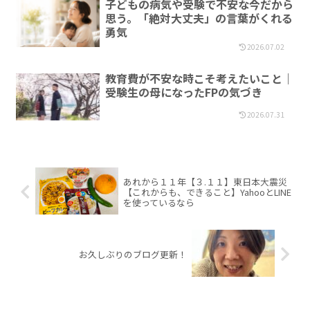
子どもの病気や受験で不安な今だから
思う。「絶対大丈夫」の言葉がくれる
勇気
2026.07.02
教育費が不安な時こそ考えたいこと｜
受験生の母になったFPの気づき
2026.07.31
あれから１１年【３.１１】東日本大震災
【これからも、できること】YahooとLINE
を使っているなら
お久しぶりのブログ更新！