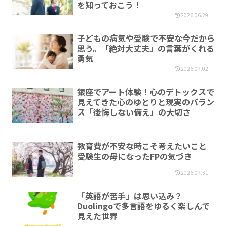
を知っておこう！
2026.06.29
子どもの病気や受験で不安な今だから
思う。「絶対大丈夫」の言葉がくれる
勇気
2026.07.02
銀座でアート体験！心のデトックスで
見えてきた心のゆとりと現実のバラン
ス「後悔しない備え」の大切さ
教育費が不安な時こそ考えたいこと｜
受験生の母になったFPの気づき
2026.07.31
「英語が苦手」は思い込み？
Duolingoで多言語をゆるく楽しんで
見えた世界