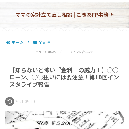
ママの家計立て直し相談 | こきあFP事務所
ホーム
全記事
当サイトは広告・プロモーションを含みます
【知らないと怖い『金利』の威力！】◯◯
ローン、◯◯払いには要注意！第10回イン
スタライブ報告
2021.09.10